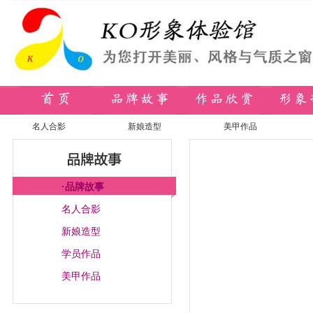
名人合影
新娘造型
美甲作品
·品牌故事
名人合影
新娘造型
学员作品
美甲作品