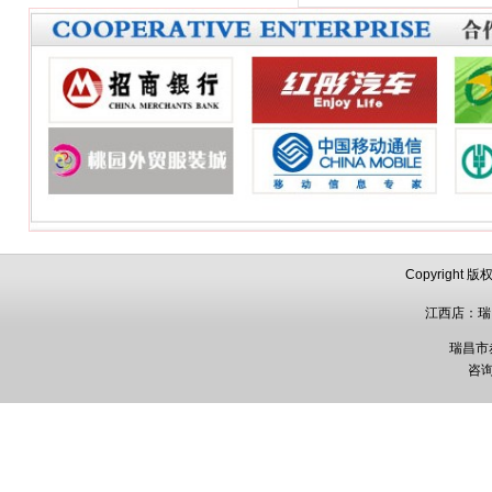
Copyright
江西店：瑞
瑞昌市赤乌
咨