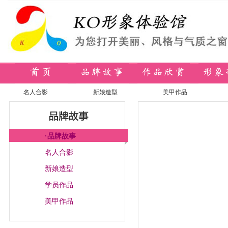
名人合影
新娘造型
美甲作品
·品牌故事
名人合影
新娘造型
学员作品
美甲作品